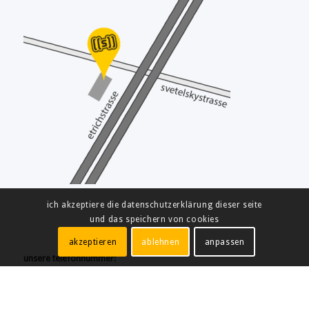
ich akzeptiere die datenschutzerklärung dieser seite
und das speichern von cookies
akzeptieren
ablehnen
anpassen
unsere telefonnummer:
freecall
0800/242 535
at
+43 (1) 8903142
de
+49 (271) 39490185